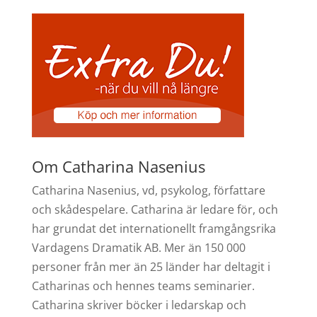
Om Catharina Nasenius
Catharina Nasenius, vd, psykolog, författare
och skådespelare. Catharina är ledare för, och
har grundat det internationellt framgångsrika
Vardagens Dramatik AB. Mer än 150 000
personer från mer än 25 länder har deltagit i
Catharinas och hennes teams seminarier.
Catharina skriver böcker i ledarskap och