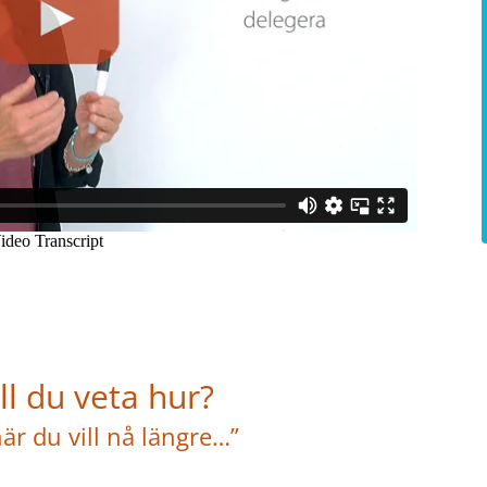
ll du veta hur?
när du vill nå längre…”