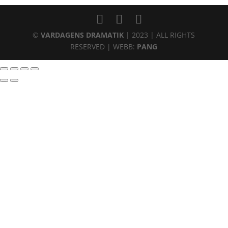
©
VARDAGENS DRAMATIK
| 2023 | ALL RIGHTS
RESERVED | WEBB:
PANG