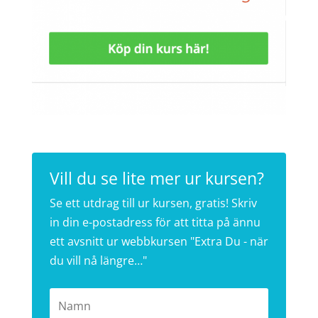
Vill du se lite mer ur kursen?
Se ett utdrag till ur kursen, gratis! Skriv
in din e-postadress för att titta på ännu
ett avsnitt ur webbkursen "Extra Du - när
du vill nå längre…"