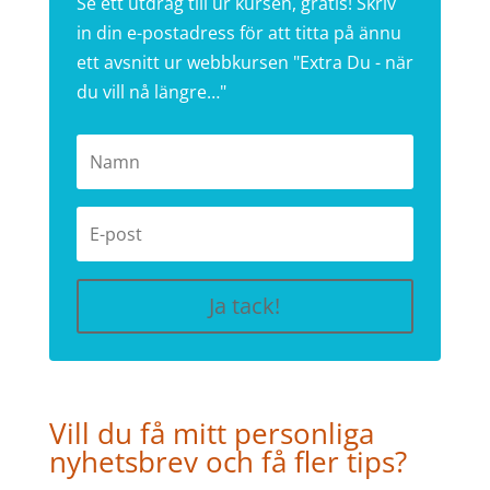
Se ett utdrag till ur kursen, gratis! Skriv
in din e-postadress för att titta på ännu
ett avsnitt ur webbkursen "Extra Du - när
du vill nå längre…"
Ja tack!
Vill du få mitt personliga
nyhetsbrev och få fler tips?